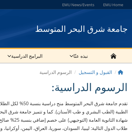
EMU News/Events
EMU Home
جامعة شرق البحر المتوسط
نبذه عنّا
البرامج الدراسية
القبول و التسجيل
الرسوم الدراسية
الرسوم الدراسية:
تقدم جامعة شرق الب
شهادة الثانوية العامة (التوجيهي) على خصم إضافي بنسبة 25% صالح لكل البرامج باستثناء برنامجي الطب البشري و طب الأسنان. إضافة إلى
طلاب الدول التالية: ليبيا، السودان، سوريا، العراق، اليمن، أوكرانيا، و أفغانستان؛ على منحة إض