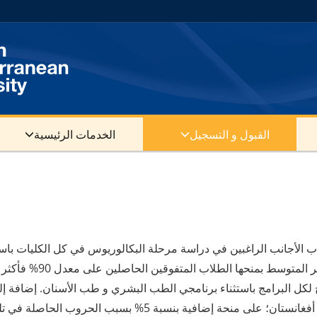
القبول و التسجيل
الخدمات الرئيسية
حر المتوسط منح دراسية بنسبة 50% لكل الطلاب الأجانب الراغبين في دراسة مرحلة البكالوريوس في كل الكليا
الطبية (الطب البشري و طب الأسنان). كما و تتميز جامعة شرق البحر المتوسط بمنحها الطلاب الم
افية بنسبة 5% بسبب الحروب الحاصلة في تلك البلدان.